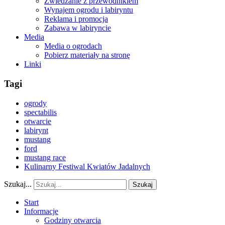
Zwiedzanie z przewodnikiem
Wynajem ogrodu i labiryntu
Reklama i promocja
Zabawa w labiryncie
Media
Media o ogrodach
Pobierz materiały na stronę
Linki
Tagi
ogrody
spectabilis
otwarcie
labirynt
mustang
ford
mustang race
Kulinarny Festiwal Kwiatów Jadalnych
Szukaj...
Szukaj
Start
Informacje
Godziny otwarcia