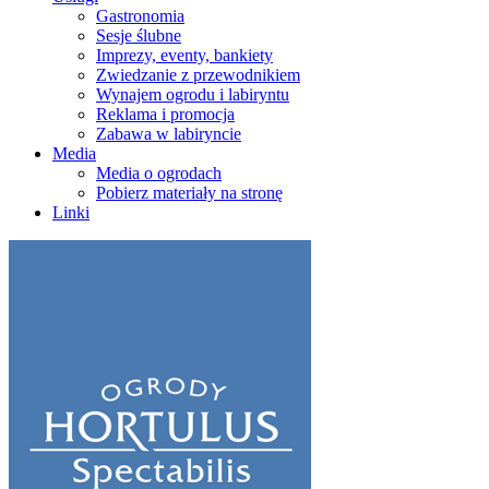
Gastronomia
Sesje ślubne
Imprezy, eventy, bankiety
Zwiedzanie z przewodnikiem
Wynajem ogrodu i labiryntu
Reklama i promocja
Zabawa w labiryncie
Media
Media o ogrodach
Pobierz materiały na stronę
Linki