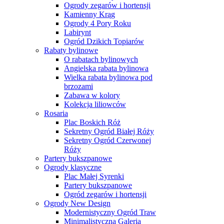
Ogrody zegarów i hortensji
Kamienny Krąg
Ogrody 4 Pory Roku
Labirynt
Ogród Dzikich Topiarów
Rabaty bylinowe
O rabatach bylinowych
Angielska rabata bylinowa
Wielka rabata bylinowa pod
brzozami
Zabawa w kolory
Kolekcja liliowców
Rosaria
Plac Boskich Róż
Sekretny Ogród Białej Róży
Sekretny Ogród Czerwonej
Róży
Partery bukszpanowe
Ogrody klasyczne
Plac Małej Syrenki
Partery bukszpanowe
Ogród zegarów i hortensji
Ogrody New Design
Modernistyczny Ogród Traw
Minimalistyczna Galeria