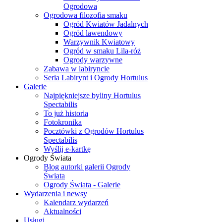
Ogrodowa
Ogrodowa filozofia smaku
Ogród Kwiatów Jadalnych
Ogród lawendowy
Warzywnik Kwiatowy
Ogród w smaku Lila-róż
Ogrody warzywne
Zabawa w labiryncie
Seria Labirynt i Ogrody Hortulus
Galerie
Najpiękniejsze byliny Hortulus
Spectabilis
To już historia
Fotokronika
Pocztówki z Ogrodów Hortulus
Spectabilis
Wyślij e-kartkę
Ogrody Świata
Blog autorki galerii Ogrody
Świata
Ogrody Świata - Galerie
Wydarzenia i newsy
Kalendarz wydarzeń
Aktualności
Usługi