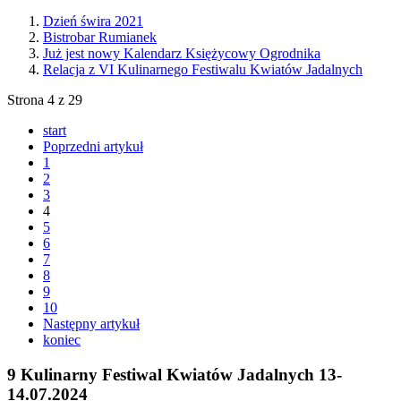
Dzień świra 2021
Bistrobar Rumianek
Już jest nowy Kalendarz Księżycowy Ogrodnika
Relacja z VI Kulinarnego Festiwalu Kwiatów Jadalnych
Strona 4 z 29
start
Poprzedni artykuł
1
2
3
4
5
6
7
8
9
10
Następny artykuł
koniec
9
Kulinarny Festiwal Kwiatów Jadalnych 13-
14.07.2024