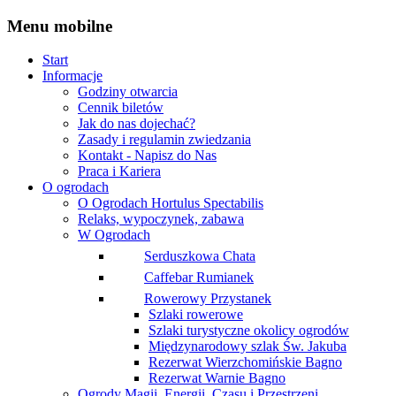
Menu
mobilne
Start
Informacje
Godziny otwarcia
Cennik biletów
Jak do nas dojechać?
Zasady i regulamin zwiedzania
Kontakt - Napisz do Nas
Praca i Kariera
O ogrodach
O Ogrodach Hortulus Spectabilis
Relaks, wypoczynek, zabawa
W Ogrodach
Serduszkowa Chata
Caffebar Rumianek
Rowerowy Przystanek
Szlaki rowerowe
Szlaki turystyczne okolicy ogrodów
Międzynarodowy szlak Św. Jakuba
Rezerwat Wierzchomińskie Bagno
Rezerwat Warnie Bagno
Ogrody Magii, Energii, Czasu i Przestrzeni