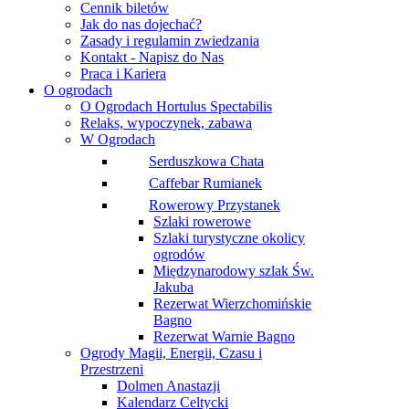
Cennik biletów
Jak do nas dojechać?
Zasady i regulamin zwiedzania
Kontakt - Napisz do Nas
Praca i Kariera
O ogrodach
O Ogrodach Hortulus Spectabilis
Relaks, wypoczynek, zabawa
W Ogrodach
Serduszkowa Chata
Caffebar Rumianek
Rowerowy Przystanek
Szlaki rowerowe
Szlaki turystyczne okolicy
ogrodów
Międzynarodowy szlak Św.
Jakuba
Rezerwat Wierzchomińskie
Bagno
Rezerwat Warnie Bagno
Ogrody Magii, Energii, Czasu i
Przestrzeni
Dolmen Anastazji
Kalendarz Celtycki