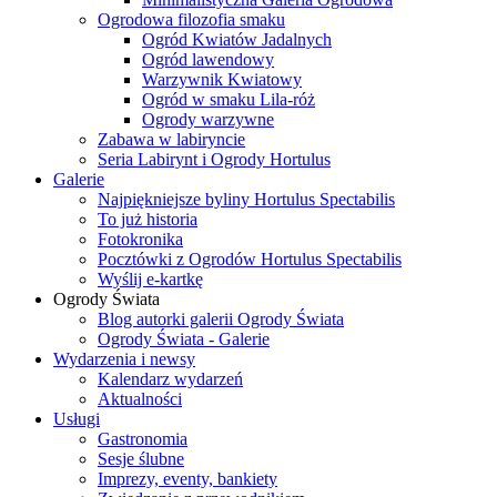
Ogrodowa filozofia smaku
Ogród Kwiatów Jadalnych
Ogród lawendowy
Warzywnik Kwiatowy
Ogród w smaku Lila-róż
Ogrody warzywne
Zabawa w labiryncie
Seria Labirynt i Ogrody Hortulus
Galerie
Najpiękniejsze byliny Hortulus Spectabilis
To już historia
Fotokronika
Pocztówki z Ogrodów Hortulus Spectabilis
Wyślij e-kartkę
Ogrody Świata
Blog autorki galerii Ogrody Świata
Ogrody Świata - Galerie
Wydarzenia i newsy
Kalendarz wydarzeń
Aktualności
Usługi
Gastronomia
Sesje ślubne
Imprezy, eventy, bankiety