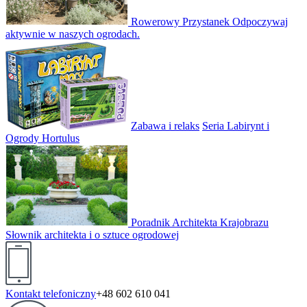
Rowerowy Przystanek
Odpoczywaj
aktywnie w naszych ogrodach.
Zabawa i relaks
Seria Labirynt i
Ogrody Hortulus
Poradnik Architekta Krajobrazu
Słownik architekta i o sztuce ogrodowej
Kontakt telefoniczny
+48 602 610 041