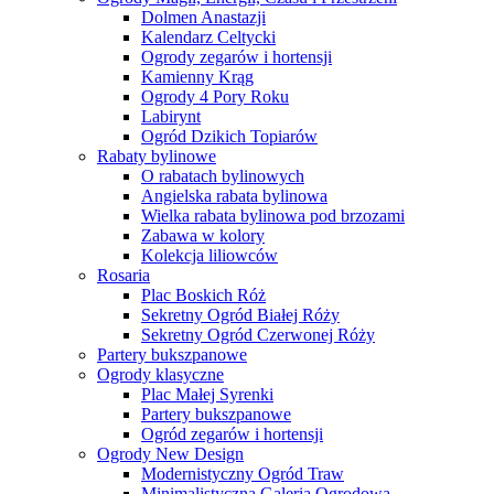
Dolmen Anastazji
Kalendarz Celtycki
Ogrody zegarów i hortensji
Kamienny Krąg
Ogrody 4 Pory Roku
Labirynt
Ogród Dzikich Topiarów
Rabaty bylinowe
O rabatach bylinowych
Angielska rabata bylinowa
Wielka rabata bylinowa pod brzozami
Zabawa w kolory
Kolekcja liliowców
Rosaria
Plac Boskich Róż
Sekretny Ogród Białej Róży
Sekretny Ogród Czerwonej Róży
Partery bukszpanowe
Ogrody klasyczne
Plac Małej Syrenki
Partery bukszpanowe
Ogród zegarów i hortensji
Ogrody New Design
Modernistyczny Ogród Traw
Minimalistyczna Galeria Ogrodowa